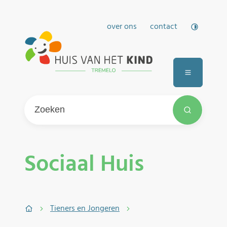
Naar inhoud
over ons
contact
Huis van het kind Tremelo
Hoog con
Menu
Wat zoek je?
Zoeken
Sociaal Huis
Tieners en Jongeren
Startpagina