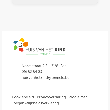
© 2026
Huis van het Kind Tremelo footer
,
Nobelstraat 213
3128
Baal
Tel.
E-mail
016 52 54 83
huisvanhetkind
@
tremelo.be
Cookiebeleid
Privacyverklaring
Proclaimer
Toegankelijkheidsverklaring